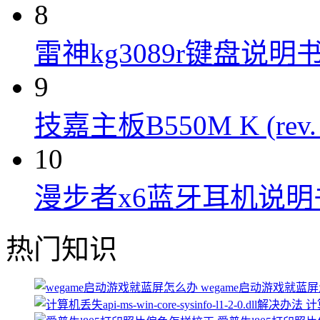
8
雷神kg3089r键盘说明
9
技嘉主板B550M K (rev.
10
漫步者x6蓝牙耳机说明
热门知识
wegame启动游戏就蓝
计算