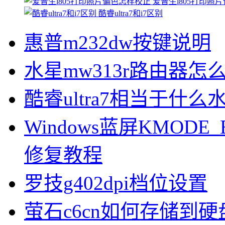
爱普生l805打印照
酷睿ultra7和i7区别
惠普m232dw按键说明
水星mw313r路由器怎
酷睿ultra7相当于什么
Windows蓝屏KMODE_
修复教程
罗技g402dpi档位设置
萤石c6cn如何存储到硬