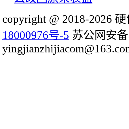
copyright @ 2018-20
18000976号-5
苏公网安备32
yingjianzhijiacom@163.co