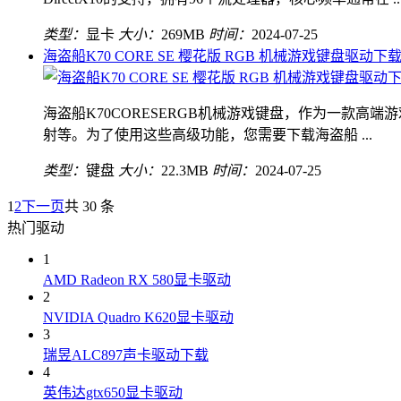
类型：
显卡
大小：
269MB
时间：
2024-07-25
海盗船K70 CORE SE 樱花版 RGB 机械游戏键盘驱动下
海盗船K70CORESERGB机械游戏键盘，作为一款
射等。为了使用这些高级功能，您需要下载海盗船 ...
类型：
键盘
大小：
22.3MB
时间：
2024-07-25
1
2
下一页
共 30 条
热门驱动
1
AMD Radeon RX 580显卡驱动
2
NVIDIA Quadro K620显卡驱动
3
瑞昱ALC897声卡驱动下载
4
英伟达gtx650显卡驱动