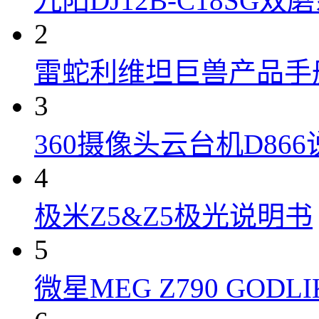
九阳DJ12B-C18S
2
雷蛇利维坦巨兽产品手
3
360摄像头云台机D86
4
极米Z5&Z5极光说明书
5
微星MEG Z790 GOD