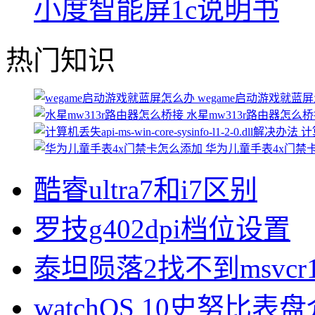
小度智能屏1c说明书
热门知识
wegame启动游戏就蓝
水星mw313r路由器怎么
计算
华为儿童手表4x门禁
酷睿ultra7和i7区别
罗技g402dpi档位设置
泰坦陨落2找不到msvcr1
watchOS 10史努比表