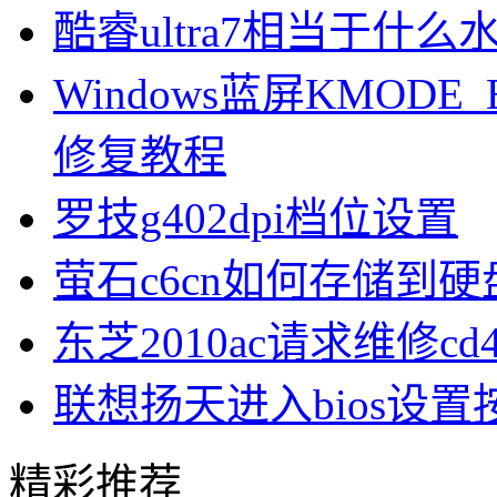
酷睿ultra7相当于什么
Windows蓝屏KMODE_
修复教程
罗技g402dpi档位设置
萤石c6cn如何存储到硬
东芝2010ac请求维修cd
联想扬天进入bios设
精彩推荐