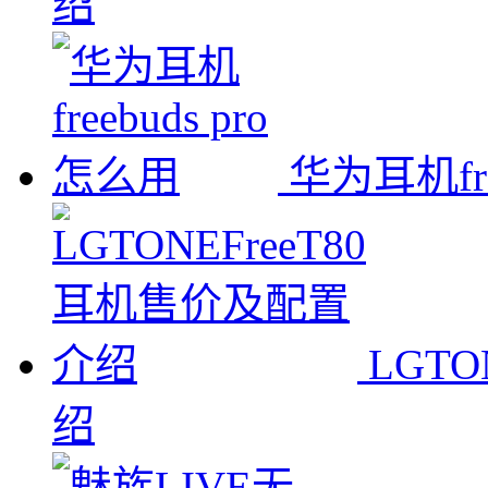
绍
华为耳机fre
LGT
绍