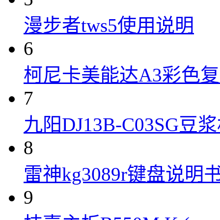
漫步者tws5使用说明
6
柯尼卡美能达A3彩色复合机
7
九阳DJ13B-C03SG
8
雷神kg3089r键盘说明
9