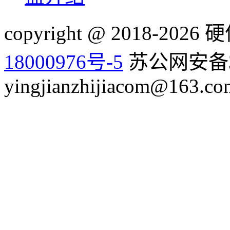
copyright @ 2018-20
18000976号-5
苏公网安备32
yingjianzhijiacom@163.co