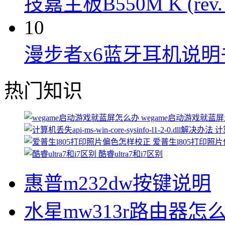
技嘉主板B550M K (rev.
10
漫步者x6蓝牙耳机说明
热门知识
wegame启动游戏就蓝
计算
爱普生l805打印照
酷睿ultra7和i7区别
惠普m232dw按键说明
水星mw313r路由器怎