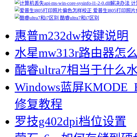
计算
爱普生l805打印照
酷睿ultra7和i7区别
惠普m232dw按键说明
水星mw313r路由器怎
酷睿ultra7相当于什么
Windows蓝屏KMODE_
修复教程
罗技g402dpi档位设置