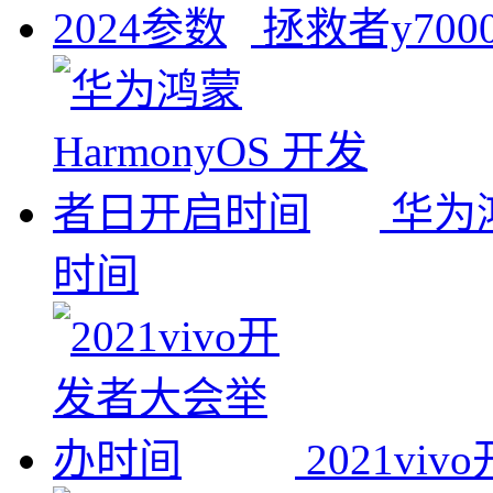
拯救者y7000
华为鸿
时间
2021v