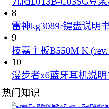
九阳DJ13B-C03SG
8
雷神kg3089r键盘说明
9
技嘉主板B550M K (rev.
10
漫步者x6蓝牙耳机说明
热门知识
wegame启动游戏就蓝