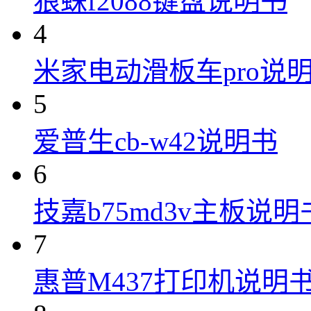
狼蛛f2088键盘说明书
4
米家电动滑板车pro说
5
爱普生cb-w42说明书
6
技嘉b75md3v主板说明
7
惠普M437打印机说明