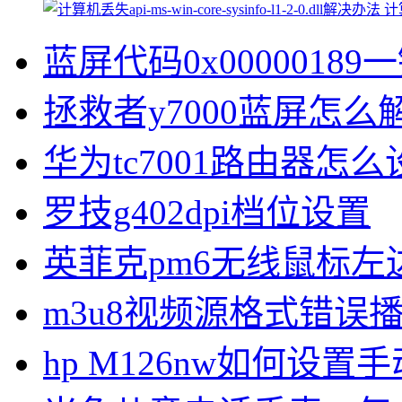
计算
蓝屏代码0x00000189
拯救者y7000蓝屏怎么
华为tc7001路由器怎么
罗技g402dpi档位设置
英菲克pm6无线鼠标左
m3u8视频源格式错误
hp M126nw如何设置手