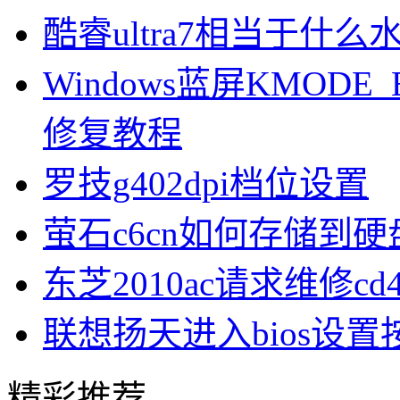
酷睿ultra7相当于什么
Windows蓝屏KMODE_
修复教程
罗技g402dpi档位设置
萤石c6cn如何存储到硬
东芝2010ac请求维修cd
联想扬天进入bios设
精彩推荐