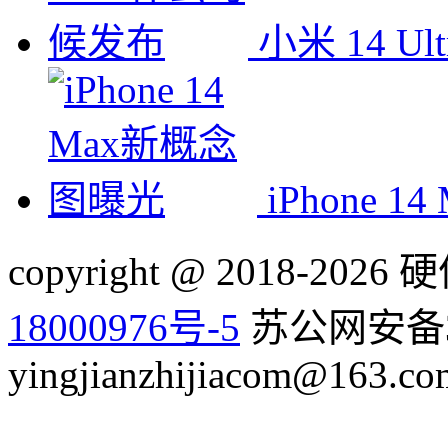
小米 14 U
iPhone 
copyright @ 2018-20
18000976号-5
苏公网安备32
yingjianzhijiacom@163.co