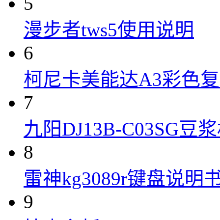
5
漫步者tws5使用说明
6
柯尼卡美能达A3彩色复合机
7
九阳DJ13B-C03SG
8
雷神kg3089r键盘说明
9