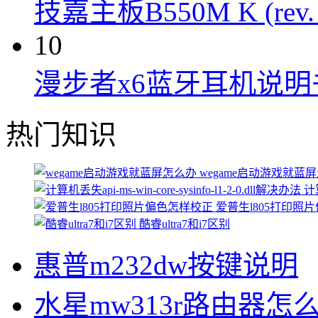
技嘉主板B550M K (rev.
10
漫步者x6蓝牙耳机说明
热门知识
wegame启动游戏就蓝
计算
爱普生l805打印照
酷睿ultra7和i7区别
惠普m232dw按键说明
水星mw313r路由器怎