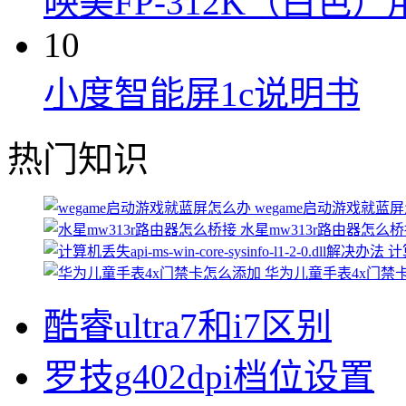
映美FP-312K（白色
10
小度智能屏1c说明书
热门知识
wegame启动游戏就蓝
水星mw313r路由器怎么
计算
华为儿童手表4x门禁
酷睿ultra7和i7区别
罗技g402dpi档位设置