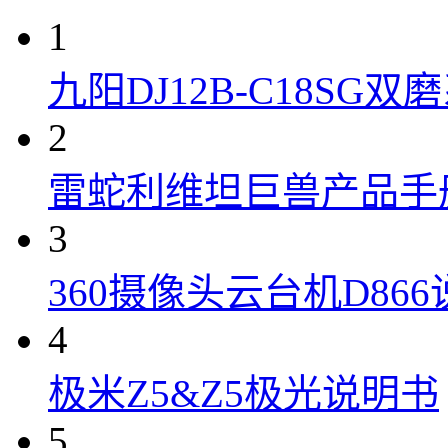
1
九阳DJ12B-C18S
2
雷蛇利维坦巨兽产品手
3
360摄像头云台机D86
4
极米Z5&Z5极光说明书
5