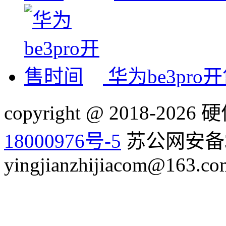
华为be3pro
copyright @ 2018-20
18000976号-5
苏公网安备32
yingjianzhijiacom@163.co