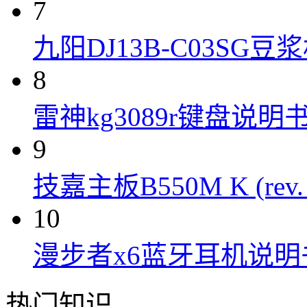
7
九阳DJ13B-C03SG
8
雷神kg3089r键盘说明
9
技嘉主板B550M K (rev.
10
漫步者x6蓝牙耳机说明
热门知识