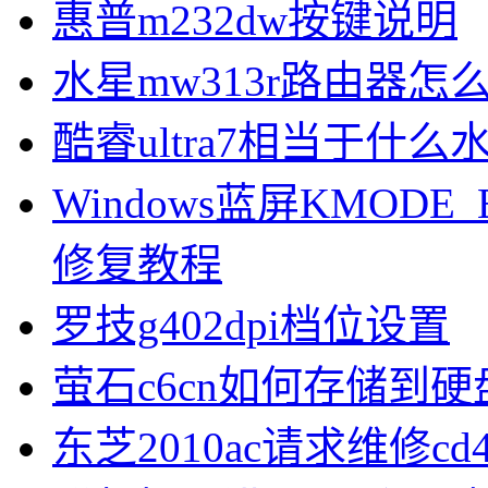
惠普m232dw按键说明
水星mw313r路由器怎
酷睿ultra7相当于什么
Windows蓝屏KMODE_
修复教程
罗技g402dpi档位设置
萤石c6cn如何存储到硬
东芝2010ac请求维修cd