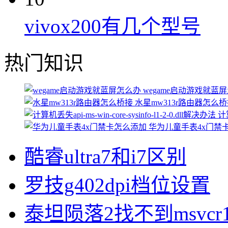
vivox200有几个型号
热门知识
wegame启动游戏就蓝
水星mw313r路由器怎么
计算
华为儿童手表4x门禁
酷睿ultra7和i7区别
罗技g402dpi档位设置
泰坦陨落2找不到msvcr1