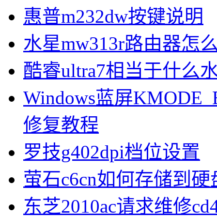
惠普m232dw按键说明
水星mw313r路由器怎
酷睿ultra7相当于什么
Windows蓝屏KMODE_
修复教程
罗技g402dpi档位设置
萤石c6cn如何存储到硬
东芝2010ac请求维修cd