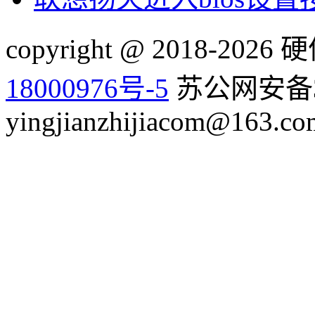
copyright @ 2018-20
18000976号-5
苏公网安备32
yingjianzhijiacom@163.co