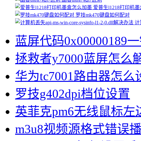
爱普生l1218打印机
罗技mk470键盘如何配对
计算
蓝屏代码0x00000189
拯救者y7000蓝屏怎么
华为tc7001路由器怎么
罗技g402dpi档位设置
英菲克pm6无线鼠标左
m3u8视频源格式错误