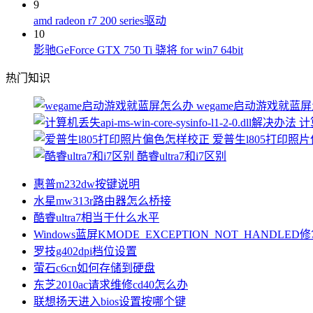
9
amd radeon r7 200 series驱动
10
影驰GeForce GTX 750 Ti 骁将 for win7 64bit
热门知识
wegame启动游戏就蓝
计算
爱普生l805打印照
酷睿ultra7和i7区别
惠普m232dw按键说明
水星mw313r路由器怎么桥接
酷睿ultra7相当于什么水平
Windows蓝屏KMODE_EXCEPTION_NOT_HANDLE
罗技g402dpi档位设置
萤石c6cn如何存储到硬盘
东芝2010ac请求维修cd40怎么办
联想扬天进入bios设置按哪个键