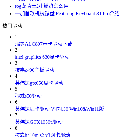
rog龙骑士2小键盘怎么用
一加首款机械键盘 Featuring Keyboard 81 Pro介绍
热门驱动
1
瑞昱ALC897声卡驱动下载
2
intel graphics 630显卡驱动
3
技嘉z490主板驱动
4
英伟达gtx650显卡驱动
5
狼蛛s50驱动
6
英伟达显卡驱动 V474.30 Win10&Win11版
7
英伟达GTX1050ti驱动
8
技嘉h410m s2 v3网卡驱动