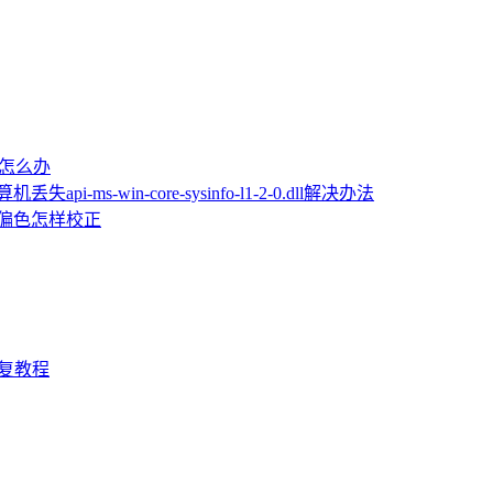
屏怎么办
机丢失api-ms-win-core-sysinfo-l1-2-0.dll解决办法
片偏色怎样校正
D修复教程