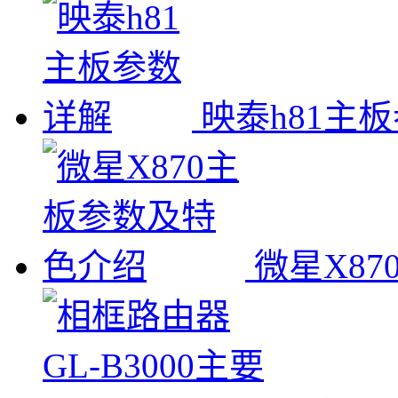
映泰h81主
微星X8