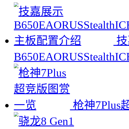
技
B650EAORUSStealt
枪神7Plu