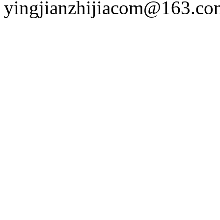
yingjianzhijiacom@163.co