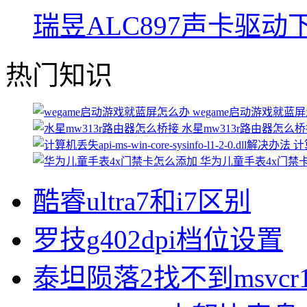
瑞昱ALC897声卡驱动
热门知识
wegame启动游戏就蓝
水星mw313r路由器怎么
计算
华为儿童手表4x门禁
酷睿ultra7和i7区别
罗技g402dpi档位设置
泰坦陨落2找不到msvcr1