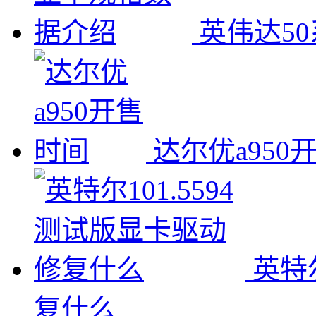
英伟达5
达尔优a950
英特
复什么