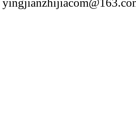
yingjianzhijiacom@163.co