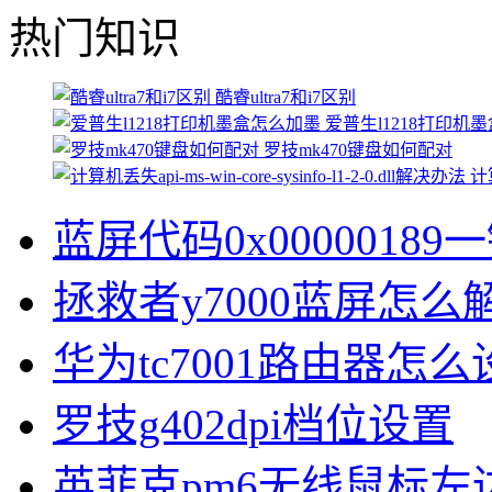
热门知识
酷睿ultra7和i7区别
爱普生l1218打印机
罗技mk470键盘如何配对
计算
蓝屏代码0x00000189
拯救者y7000蓝屏怎么
华为tc7001路由器怎么
罗技g402dpi档位设置
英菲克pm6无线鼠标左