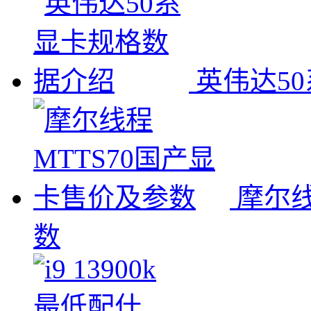
英伟达5
摩尔线
数