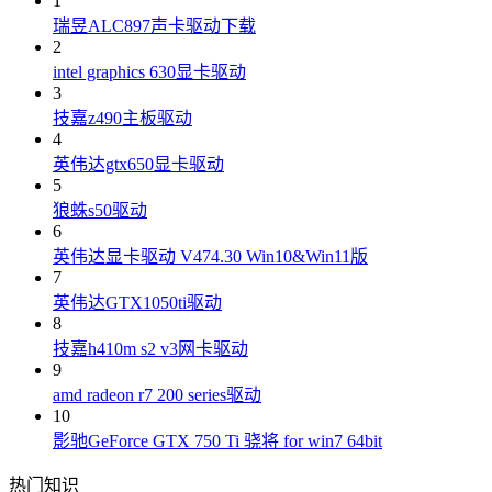
1
瑞昱ALC897声卡驱动下载
2
intel graphics 630显卡驱动
3
技嘉z490主板驱动
4
英伟达gtx650显卡驱动
5
狼蛛s50驱动
6
英伟达显卡驱动 V474.30 Win10&Win11版
7
英伟达GTX1050ti驱动
8
技嘉h410m s2 v3网卡驱动
9
amd radeon r7 200 series驱动
10
影驰GeForce GTX 750 Ti 骁将 for win7 64bit
热门知识