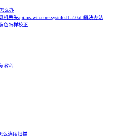
屏怎么办
机丢失api-ms-win-core-sysinfo-l1-2-0.dll解决办法
片偏色怎样校正
D修复教程
机怎么连续扫描