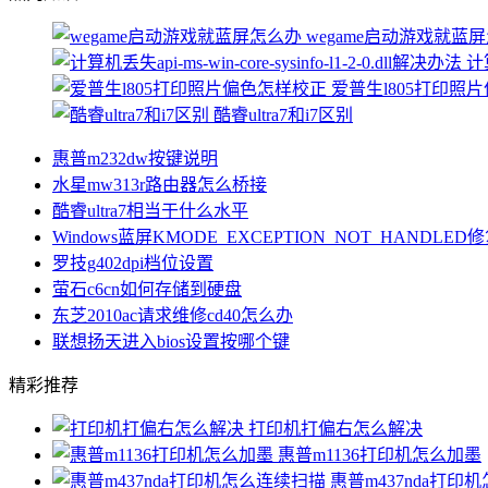
wegame启动游戏就蓝
计算
爱普生l805打印照
酷睿ultra7和i7区别
惠普m232dw按键说明
水星mw313r路由器怎么桥接
酷睿ultra7相当于什么水平
Windows蓝屏KMODE_EXCEPTION_NOT_HANDLE
罗技g402dpi档位设置
萤石c6cn如何存储到硬盘
东芝2010ac请求维修cd40怎么办
联想扬天进入bios设置按哪个键
精彩推荐
打印机打偏右怎么解决
惠普m1136打印机怎么加墨
惠普m437nda打印