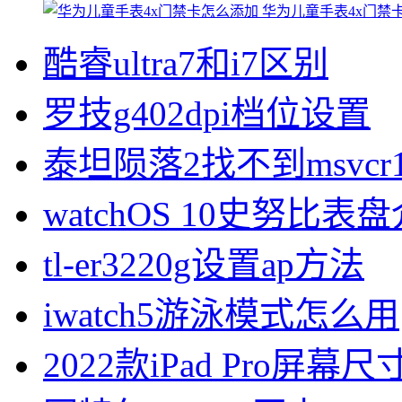
华为儿童手表4x门禁
酷睿ultra7和i7区别
罗技g402dpi档位设置
泰坦陨落2找不到msvcr1
watchOS 10史努比表
tl-er3220g设置ap方法
iwatch5游泳模式怎么用
2022款iPad Pro屏幕