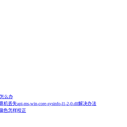
屏怎么办
机丢失api-ms-win-core-sysinfo-l1-2-0.dll解决办法
片偏色怎样校正