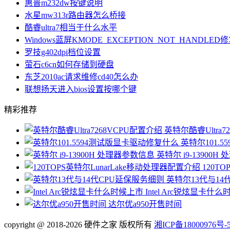
惠普m232dw按键说明
水星mw313r路由器怎么桥接
酷睿ultra7相当于什么水平
Windows蓝屏KMODE_EXCEPTION_NOT_HANDLE
罗技g402dpi档位设置
萤石c6cn如何存储到硬盘
东芝2010ac请求维修cd40怎么办
联想扬天进入bios设置按哪个键
精彩推荐
英特尔酷睿Ultra7
英特尔101.
英特尔 i9-13900
120T
英特尔13代与14
Intel Arc锐炫显卡什
达尔优a950开售时间
copyright @ 2018-2026 硬件之家 版权所有
湘ICP备18000976号-