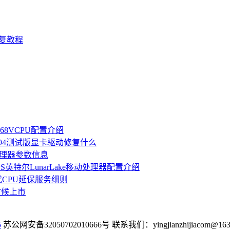
D修复教程
268VCPU配置介绍
5594测试版显卡驱动修复什么
H 处理器参数信息
OPS英特尔LunarLake移动处理器配置介绍
代CPU延保服务细则
么时候上市
5
苏公网安备32050702010666号 联系我们：yingjianzhijiacom@163