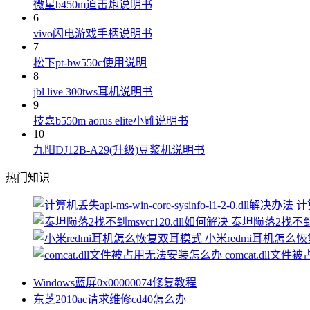
微星b450m迫击炮说明书
6
vivo闪电游戏手柄说明书
7
松下pt-bw550c使用说明
8
jbl live 300tws耳机说明书
9
技嘉b550m aorus elite小雕说明书
10
九阳DJ12B-A29(升级)豆浆机说明书
热门知识
计算
泰坦陨落2找不到ms
小米redmi耳机怎么
comcat.dll
Windows蓝屏0x00000074修复教程
东芝2010ac请求维修cd40怎么办