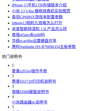
iPhone 13手机1TB存储版本介绍
小米 13 Ultra 橄榄绿真机实拍图赏
泰坦GP68HX游戏本配置参数
iphone12相机九宫格怎么打开
米家智能除湿机 13L产品怎么样
真我gt5pro有ip68吗
华硕rt-ac68u设置硬盘共享
惠科Sambada HS-B760M-D4主板参数
热门说明书
1
夏普s201nv操作手册
2
惠普DJ2720打印机说明书
3
狼蛛f2088键盘说明书
4
小米路由器4c说明书
5