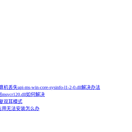
机丢失api-ms-win-core-sysinfo-l1-2-0.dll解决办法
vcr120.dll如何解决
恢复双耳模式
文件被占用无法安装怎么办