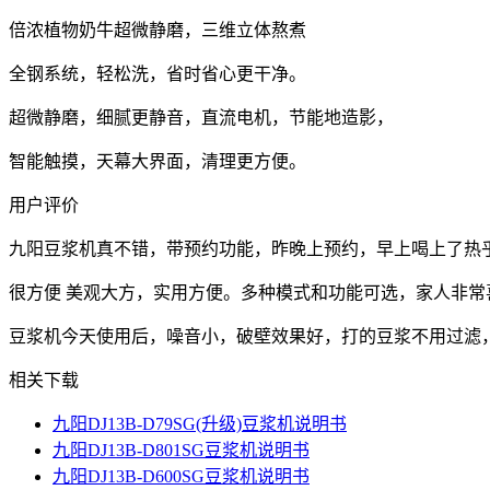
倍浓植物奶牛超微静磨，三维立体熬煮
全钢系统，轻松洗，省时省心更干净。
超微静磨，细腻更静音，直流电机，节能地造影，
智能触摸，天幕大界面，清理更方便。
用户评价
九阳豆浆机真不错，带预约功能，昨晚上预约，早上喝上了热
很方便 美观大方，实用方便。多种模式和功能可选，家人非常
豆浆机今天使用后，噪音小，破壁效果好，打的豆浆不用过滤
相关下载
九阳DJ13B-D79SG(升级)豆浆机说明书
九阳DJ13B-D801SG豆浆机说明书
九阳DJ13B-D600SG豆浆机说明书