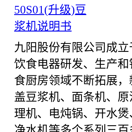
九阳股份有限公司成立于
饮食电器研发、生产和
食厨房领域不断拓展，
盖豆浆机、面条机、原
理机、电炖锅、开水煲、
净水机等多个系列三百