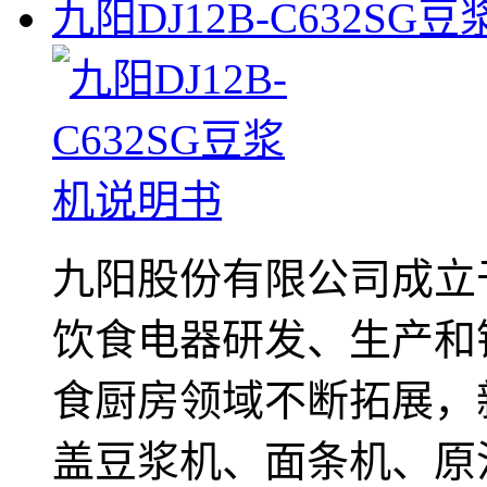
九阳DJ12B-C632SG
九阳股份有限公司成立于
饮食电器研发、生产和
食厨房领域不断拓展，
盖豆浆机、面条机、原