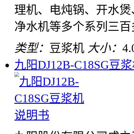
理机、电炖锅、开水煲、
净水机等多个系列三百
类型：
豆浆机
大小：
4
九阳DJ12B-C18SG