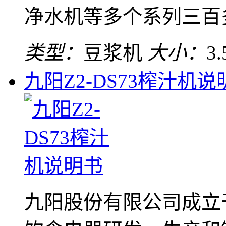
净水机等多个系列三百
类型：
豆浆机
大小：
3
九阳Z2-DS73榨汁机说
九阳股份有限公司成立于