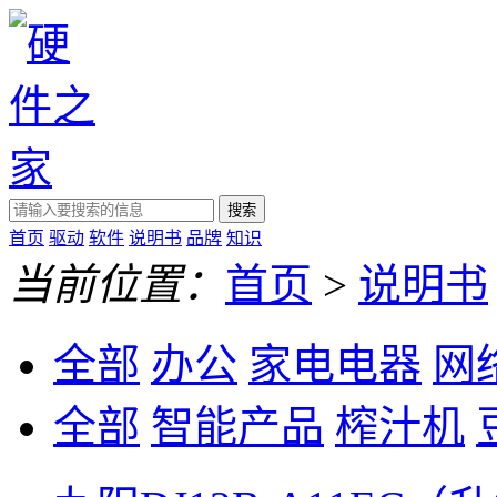
搜索
首页
驱动
软件
说明书
品牌
知识
当前位置：
首页
>
说明书
全部
办公
家电电器
网
全部
智能产品
榨汁机