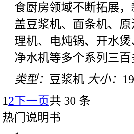
食厨房领域不断拓展，
盖豆浆机、面条机、原
理机、电炖锅、开水煲、
净水机等多个系列三百
类型：
豆浆机
大小：
1
1
2
下一页
共 30 条
热门说明书