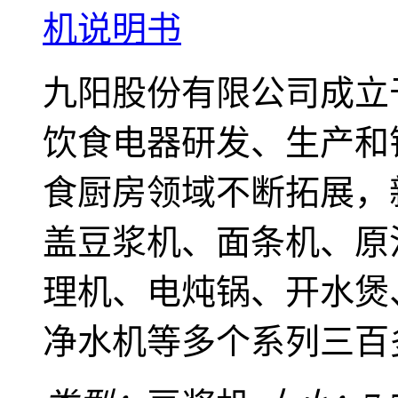
九阳股份有限公司成立于
饮食电器研发、生产和
食厨房领域不断拓展，
盖豆浆机、面条机、原
理机、电炖锅、开水煲、
净水机等多个系列三百