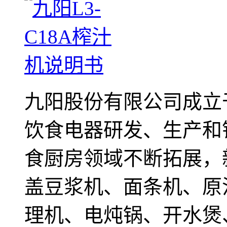
九阳股份有限公司成立于
饮食电器研发、生产和
食厨房领域不断拓展，
盖豆浆机、面条机、原
理机、电炖锅、开水煲、