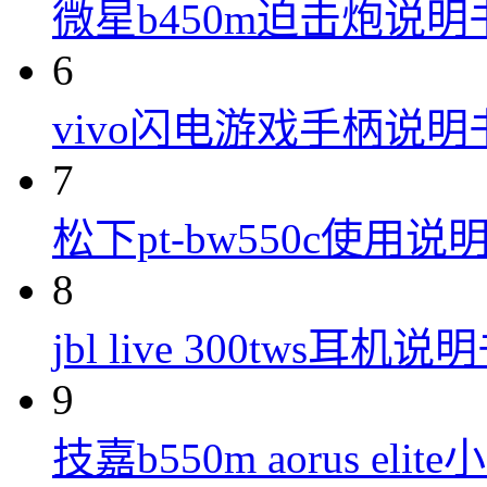
微星b450m迫击炮说明
6
vivo闪电游戏手柄说明
7
松下pt-bw550c使用说
8
jbl live 300tws耳机说
9
技嘉b550m aorus eli