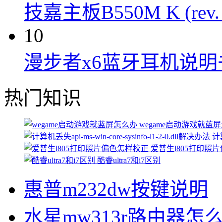
技嘉主板B550M K (rev.
10
漫步者x6蓝牙耳机说明
热门知识
wegame启动游戏就蓝
计算
爱普生l805打印照
酷睿ultra7和i7区别
惠普m232dw按键说明
水星mw313r路由器怎