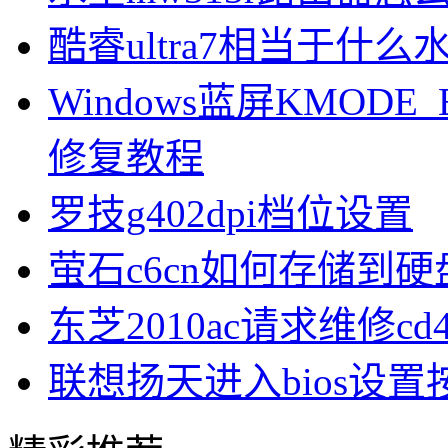
酷睿ultra7相当于什么
Windows蓝屏KMODE_
修复教程
罗技g402dpi档位设置
萤石c6cn如何存储到硬
东芝2010ac请求维修cd
联想扬天进入bios设