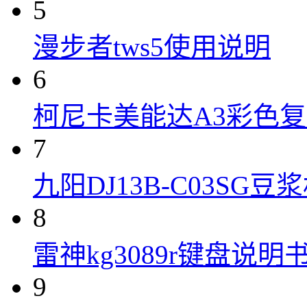
5
漫步者tws5使用说明
6
柯尼卡美能达A3彩色复合机
7
九阳DJ13B-C03SG
8
雷神kg3089r键盘说明
9