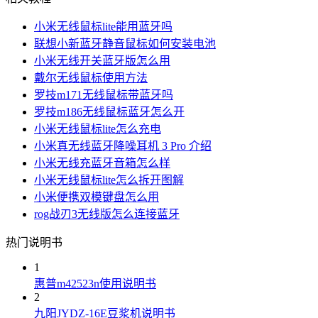
小米无线鼠标lite能用蓝牙吗
联想小新蓝牙静音鼠标如何安装电池
小米无线开关蓝牙版怎么用
戴尔无线鼠标使用方法
罗技m171无线鼠标带蓝牙吗
罗技m186无线鼠标蓝牙怎么开
小米无线鼠标lite怎么充电
小米真无线蓝牙降噪耳机 3 Pro 介绍
小米无线充蓝牙音箱怎么样
小米无线鼠标lite怎么拆开图解
小米便携双模键盘怎么用
rog战刃3无线版怎么连接蓝牙
热门说明书
1
惠普m42523n使用说明书
2
九阳JYDZ-16E豆浆机说明书