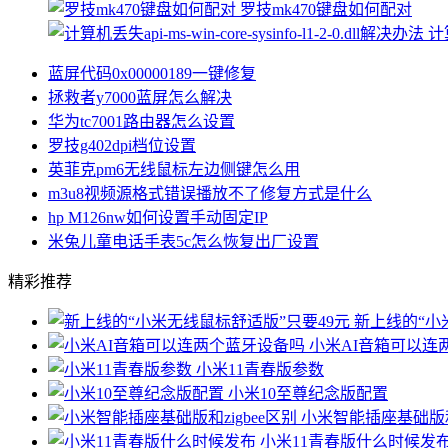
罗技mk470键盘如何配对
计算
蓝屏代码0x00000189一键修复
拯救者y7000蓝屏怎么解决
华为tc7001路由器怎么设置
罗技g402dpi档位设置
英菲克pm6无线鼠标左边侧键怎么用
m3u8视频源格式错误播放不了修复方式是什么
hp M126nw如何设置手动固定IP
米兔儿童电话手表5c怎么恢复出厂设置
精彩推荐
新上线的“小
小米AI音箱可以连
小米11青春版参数
小米10至尊纪念版配置
小米智能插座基础版和z
小米11青春版什么时候发