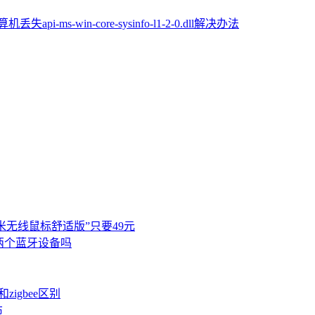
机丢失api-ms-win-core-sysinfo-l1-2-0.dll解决办法
米无线鼠标舒适版”只要49元
两个蓝牙设备吗
igbee区别
布