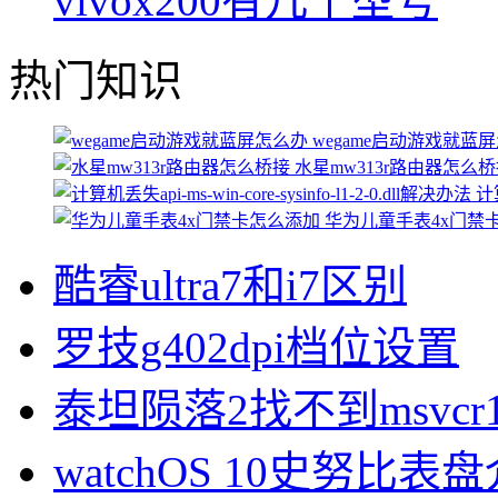
vivox200有几个型号
热门知识
wegame启动游戏就蓝
水星mw313r路由器怎么
计算
华为儿童手表4x门禁
酷睿ultra7和i7区别
罗技g402dpi档位设置
泰坦陨落2找不到msvcr1
watchOS 10史努比表