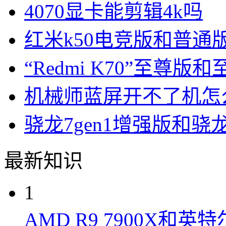
4070显卡能剪辑4k吗
红米k50电竞版和普通
“Redmi K70”至尊
机械师蓝屏开不了机怎
骁龙7gen1增强版和骁
最新知识
1
AMD R9 7900X和英特