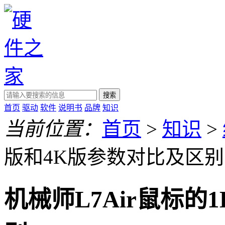
搜索
首页
驱动
软件
说明书
品牌
知识
当前位置：
首页
>
知识
>
版和4K版参数对比及区别
机械师L7Air鼠标的