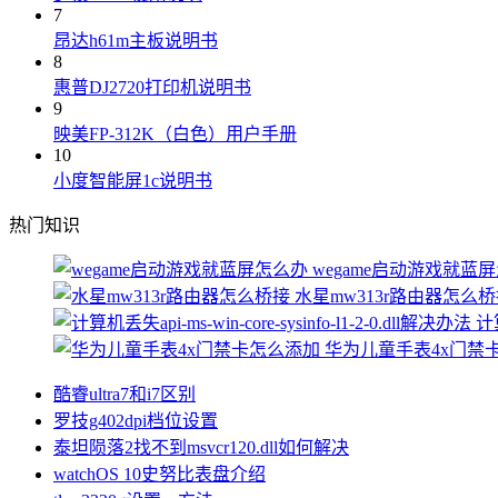
7
昂达h61m主板说明书
8
惠普DJ2720打印机说明书
9
映美FP-312K（白色）用户手册
10
小度智能屏1c说明书
热门知识
wegame启动游戏就蓝
水星mw313r路由器怎么
计算
华为儿童手表4x门禁
酷睿ultra7和i7区别
罗技g402dpi档位设置
泰坦陨落2找不到msvcr120.dll如何解决
watchOS 10史努比表盘介绍