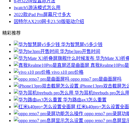
tl-er3220g设置ap方法
iwatch5游泳模式怎么用
2022款iPad Pro屏幕尺寸多大
因特尔AX210网卡23.50版驱动介绍
精彩推荐
华为智慧屏v5多少钱
华为be3pro开售时间
华为Mate X
真我Realme10P
vivo s10 pro价格
oppo reno7 pro是曲面屏吗
iPhone13pro双击截屏
华为耳机freebuds pro怎么
华为路由ax3怎么重置
红米k40pro+怎么设置全
oppo reno7 pro录
oppo reno7 pro息