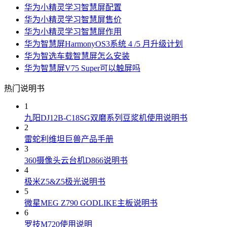
华为小精灵学习智慧屏配置
华为小精灵学习智慧屏售价
华为小精灵学习智慧屏作用
华为智慧屏HarmonyOS3系统 4 /5 月升级计划
华为智选车载智慧屏怎么安装
华为智慧屏V75 Super可以触屏吗
热门说明书
1
九阳DJ12B-C18SG双磨系列豆浆机使用说明书
2
雷蛇利维坦巨兽产品手册
3
360摄像头云台机D866说明书
4
极米Z5&Z5极光说明书
5
微星MEG Z790 GODLIKE主板说明书
6
罗技M720使用说明