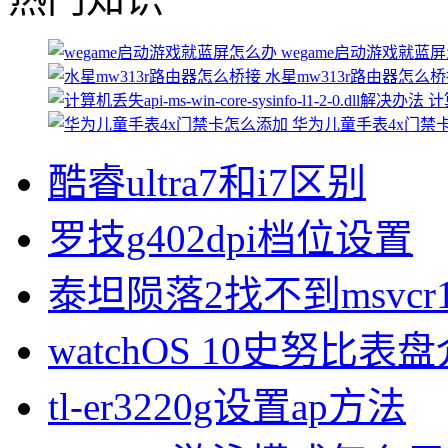
wegame启动游戏就蓝
水星mw313r路由器怎么
计算
华为儿童手表4x门禁
酷睿ultra7和i7区别
罗技g402dpi档位设置
泰坦陨落2找不到msvcr1
watchOS 10史努比表
tl-er3220g设置ap方法