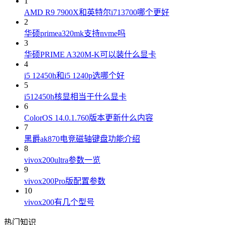
1
AMD R9 7900X和英特尔i713700哪个更好
2
华硕primea320mk支持nvme吗
3
华硕PRIME A320M-K可以装什么显卡
4
i5 12450h和i5 1240p选哪个好
5
i512450h核显相当于什么显卡
6
ColorOS 14.0.1.760版本更新什么内容
7
黑爵ak870电竞磁轴键盘功能介绍
8
vivox200ultra参数一览
9
vivox200Pro版配置参数
10
vivox200有几个型号
热门知识