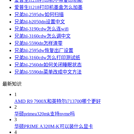
爱普生l1218打印机不带复印功能
爱普生l1218打印机墨盒怎么加墨
兄弟hl-2595dw如何扫描
兄弟hl-b2050dn设置中文
兄弟hl-3190cdw怎么连wifi
兄弟hl-3160cdw怎么调中文
兄弟hl-5590dn怎样清零
兄弟hl-2595dw恢复出厂设置
兄弟hl-3160cdw怎么打印测试纸
兄弟hl-2560dn如何关闭睡眠状态
兄弟hl-5590dn菜单改成中文方法
最新知识
1
AMD R9 7900X和英特尔i713700哪个更好
2
华硕primea320mk支持nvme吗
3
华硕PRIME A320M-K可以装什么显卡
4