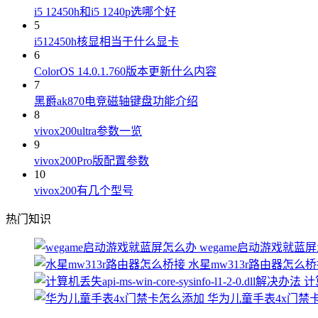
i5 12450h和i5 1240p选哪个好
5
i512450h核显相当于什么显卡
6
ColorOS 14.0.1.760版本更新什么内容
7
黑爵ak870电竞磁轴键盘功能介绍
8
vivox200ultra参数一览
9
vivox200Pro版配置参数
10
vivox200有几个型号
热门知识
wegame启动游戏就蓝
水星mw313r路由器怎么
计算
华为儿童手表4x门禁