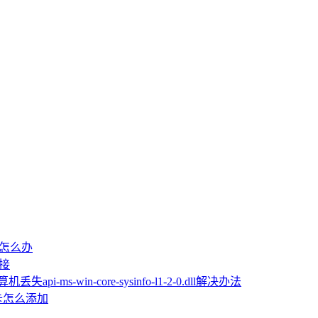
屏怎么办
桥接
机丢失api-ms-win-core-sysinfo-l1-2-0.dll解决办法
卡怎么添加