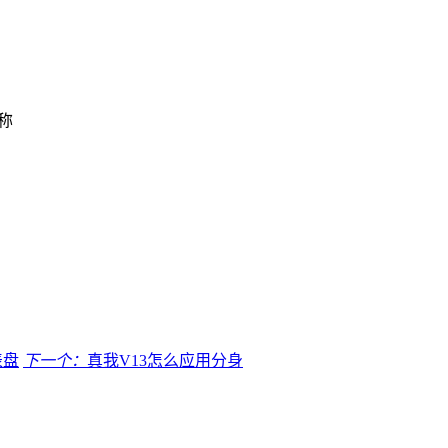
称
表盘
下一个：
真我V13怎么应用分身