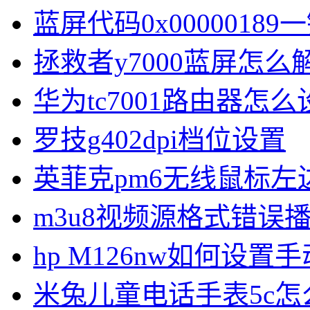
蓝屏代码0x00000189
拯救者y7000蓝屏怎么
华为tc7001路由器怎么
罗技g402dpi档位设置
英菲克pm6无线鼠标左
m3u8视频源格式错误
hp M126nw如何设置手
米兔儿童电话手表5c