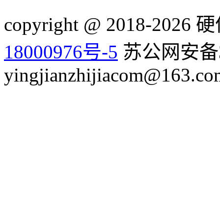
copyright @ 2018-20
18000976号-5
苏公网安备32
yingjianzhijiacom@163.co