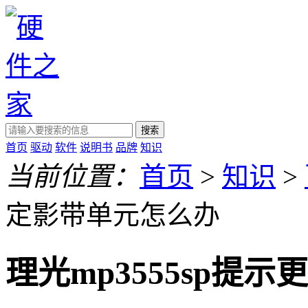
搜索
首页
驱动
软件
说明书
品牌
知识
当前位置：
首页
>
知识
>
定影带单元怎么办
理光mp3555sp提