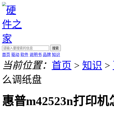
搜索
首页
驱动
软件
说明书
品牌
知识
当前位置：
首页
>
知识
>
么调纸盘
惠普m42523n打印