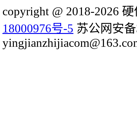
copyright @ 2018-20
18000976号-5
苏公网安备32
yingjianzhijiacom@163.co