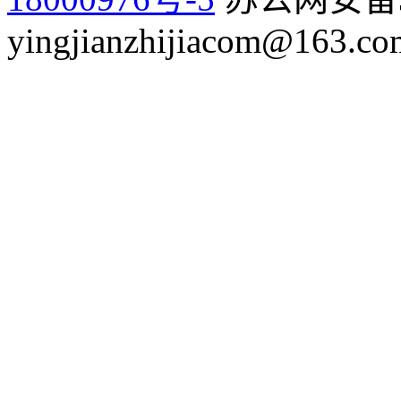
yingjianzhijiacom@163.co