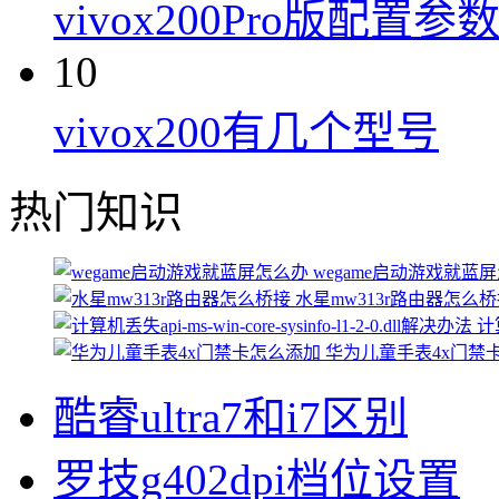
vivox200Pro版配置参
10
vivox200有几个型号
热门知识
wegame启动游戏就蓝
水星mw313r路由器怎么
计算
华为儿童手表4x门禁
酷睿ultra7和i7区别
罗技g402dpi档位设置