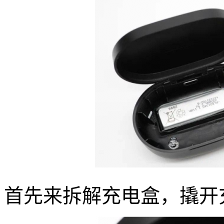
首先来拆解充电盒，撬开