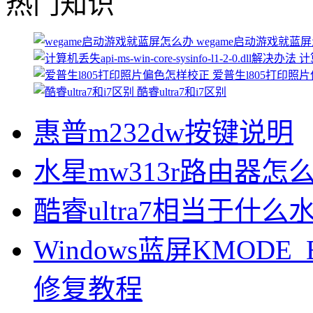
热门知识
wegame启动游戏就蓝
计算
爱普生l805打印照
酷睿ultra7和i7区别
惠普m232dw按键说明
水星mw313r路由器怎
酷睿ultra7相当于什么
Windows蓝屏KMODE_
修复教程