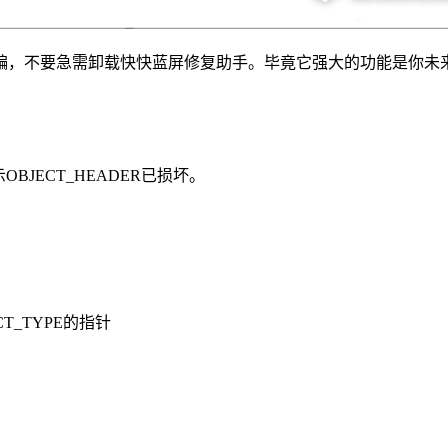
编，不要急需卸载快快蓝屏修复助手。毕竟它强大的功能是你未
这表示OBJECT_HEADER已损坏。
ECT_TYPE的指针