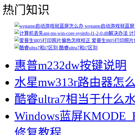
热门知识
wegame启动游戏就蓝
计算
爱普生l805打印照
酷睿ultra7和i7区别
惠普m232dw按键说明
水星mw313r路由器怎
酷睿ultra7相当于什么
Windows蓝屏KMODE_
修复教程