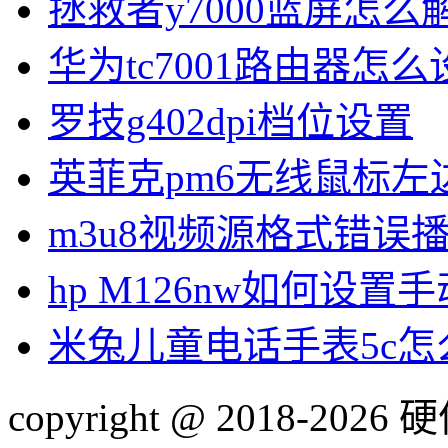
拯救者y7000蓝屏怎么
华为tc7001路由器怎么
罗技g402dpi档位设置
英菲克pm6无线鼠标左
m3u8视频源格式错误
hp M126nw如何设置手
米兔儿童电话手表5c
copyright @ 2018-20