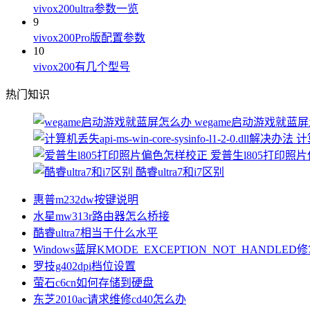
vivox200ultra参数一览
9
vivox200Pro版配置参数
10
vivox200有几个型号
热门知识
wegame启动游戏就蓝
计算
爱普生l805打印照
酷睿ultra7和i7区别
惠普m232dw按键说明
水星mw313r路由器怎么桥接
酷睿ultra7相当于什么水平
Windows蓝屏KMODE_EXCEPTION_NOT_HANDLE
罗技g402dpi档位设置
萤石c6cn如何存储到硬盘
东芝2010ac请求维修cd40怎么办