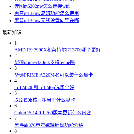
奔图m6202nw怎么连接wifi
惠普m132nw复印功能怎么使用
惠普m132nw无线设置向导在哪
最新知识
1
AMD R9 7900X和英特尔i713700哪个更好
2
华硕primea320mk支持nvme吗
3
华硕PRIME A320M-K可以装什么显卡
4
i5 12450h和i5 1240p选哪个好
5
i512450h核显相当于什么显卡
6
ColorOS 14.0.1.760版本更新什么内容
7
黑爵ak870电竞磁轴键盘功能介绍
8