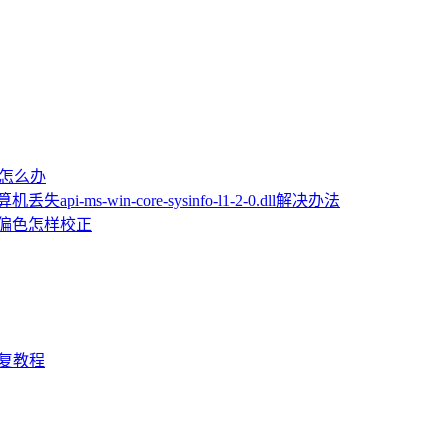
屏怎么办
机丢失api-ms-win-core-sysinfo-l1-2-0.dll解决办法
片偏色怎样校正
D修复教程