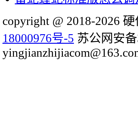
copyright @ 2018-20
18000976号-5
苏公网安备32
yingjianzhijiacom@163.co