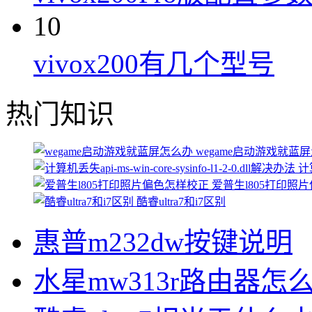
10
vivox200有几个型号
热门知识
wegame启动游戏就蓝
计算
爱普生l805打印照
酷睿ultra7和i7区别
惠普m232dw按键说明
水星mw313r路由器怎