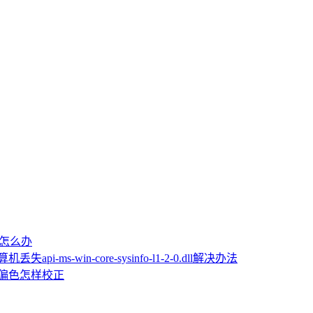
屏怎么办
机丢失api-ms-win-core-sysinfo-l1-2-0.dll解决办法
片偏色怎样校正