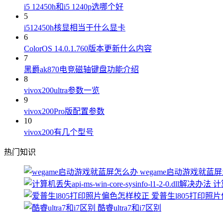
i5 12450h和i5 1240p选哪个好
5
i512450h核显相当于什么显卡
6
ColorOS 14.0.1.760版本更新什么内容
7
黑爵ak870电竞磁轴键盘功能介绍
8
vivox200ultra参数一览
9
vivox200Pro版配置参数
10
vivox200有几个型号
热门知识
wegame启动游戏就蓝
计算
爱普生l805打印照
酷睿ultra7和i7区别