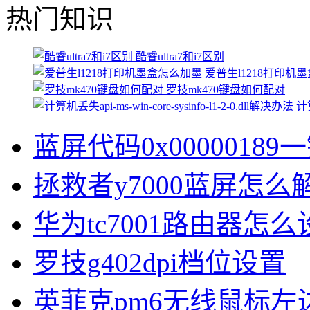
热门知识
酷睿ultra7和i7区别
爱普生l1218打印机
罗技mk470键盘如何配对
计算
蓝屏代码0x00000189
拯救者y7000蓝屏怎么
华为tc7001路由器怎么
罗技g402dpi档位设置
英菲克pm6无线鼠标左