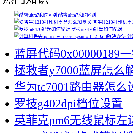
酷睿ultra7和i7区别
爱普生l1218打印机
罗技mk470键盘如何配对
计算
蓝屏代码0x00000189
拯救者y7000蓝屏怎么
华为tc7001路由器怎么
罗技g402dpi档位设置
英菲克pm6无线鼠标左