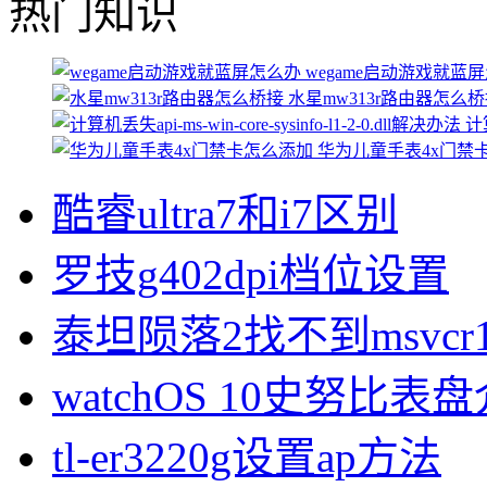
热门知识
wegame启动游戏就蓝
水星mw313r路由器怎么
计算
华为儿童手表4x门禁
酷睿ultra7和i7区别
罗技g402dpi档位设置
泰坦陨落2找不到msvcr1
watchOS 10史努比表
tl-er3220g设置ap方法