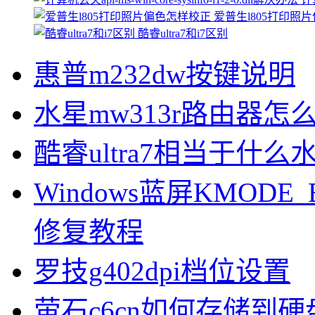
爱普生l805打印照
酷睿ultra7和i7区别
惠普m232dw按键说明
水星mw313r路由器怎
酷睿ultra7相当于什么
Windows蓝屏KMODE_
修复教程
罗技g402dpi档位设置
萤石c6cn如何存储到硬