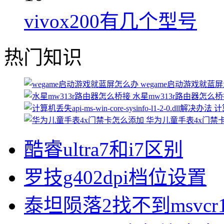
vivox200有几个型号
热门知识
wegame启动游戏就蓝
水星mw313r路由器怎么
计算
华为儿童手表4x门禁
酷睿ultra7和i7区别
罗技g402dpi档位设置
泰坦陨落2找不到msvcr1