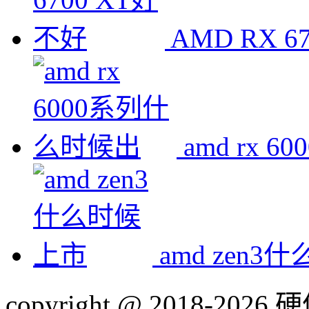
AMD RX 6
amd rx
amd zen
copyright @ 2018-20