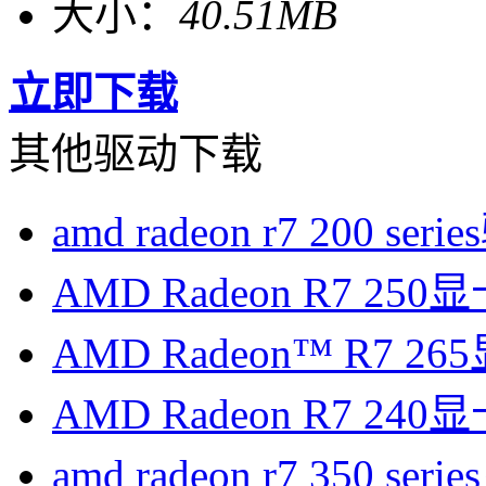
大小：
40.51MB
立即下载
其他驱动下载
amd radeon r7 200 ser
AMD Radeon R7 25
AMD Radeon™ R7 2
AMD Radeon R7 24
amd radeon r7 350 se