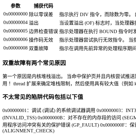
参数
捕获代码
0x00000000
除以零误差
指示执行 DIV 指令，而除数为零
0x00000004
溢出
当设置溢出 (OF) 标志时，当处
0x00000005
边界检查错误
指示处理器在执行 BOUND 指令
0x00000006
操作码无效
指示处理器尝试执行无效指令。 当
0x00000008
双重故障
指示在调用先前异常的处理程序期间
双重故障有两个常见原因
第一个原因是内核堆栈溢出。 当命中保护页并且内核尝试推送
用 ！thread 扩展来确定堆栈限制，然后使用具有较大值（例如 k
不太常见的陷阱代码包括以下值
0x00000001：调试 (调试) 的系统调试器调用 0x00000003：
(INVALID_TSS) 0x0000000B：对不存在的内存段的访问 (SE
用程序访问冲突有关的保护错误 (GP_FAULT) 0x0000000F：保留
(ALIGNMENT_CHECK)