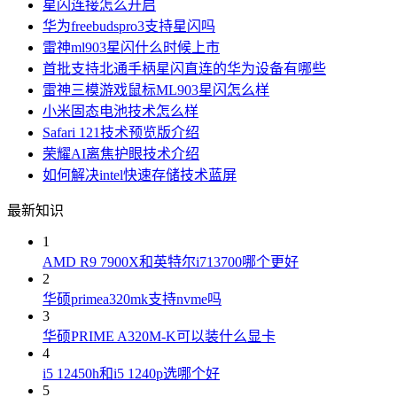
星闪连接怎么开启
华为freebudspro3支持星闪吗
雷神ml903星闪什么时候上市
首批支持北通手柄星闪直连的华为设备有哪些
雷神三模游戏鼠标ML903星闪怎么样
小米固态电池技术怎么样
Safari 121技术预览版介绍
荣耀AI离焦护眼技术介绍
如何解决intel快速存储技术蓝屏
最新知识
1
AMD R9 7900X和英特尔i713700哪个更好
2
华硕primea320mk支持nvme吗
3
华硕PRIME A320M-K可以装什么显卡
4
i5 12450h和i5 1240p选哪个好
5