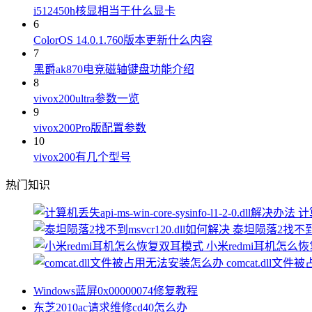
i512450h核显相当于什么显卡
6
ColorOS 14.0.1.760版本更新什么内容
7
黑爵ak870电竞磁轴键盘功能介绍
8
vivox200ultra参数一览
9
vivox200Pro版配置参数
10
vivox200有几个型号
热门知识
计算
泰坦陨落2找不到ms
小米redmi耳机怎么
comcat.dll
Windows蓝屏0x00000074修复教程
东芝2010ac请求维修cd40怎么办