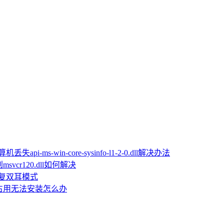
机丢失api-ms-win-core-sysinfo-l1-2-0.dll解决办法
vcr120.dll如何解决
恢复双耳模式
文件被占用无法安装怎么办