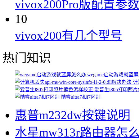
vivox200Pro版配置参
10
vivox200有几个型号
热门知识
wegame启动游戏就蓝
计算
爱普生l805打印照
酷睿ultra7和i7区别
惠普m232dw按键说明
水星mw313r路由器怎